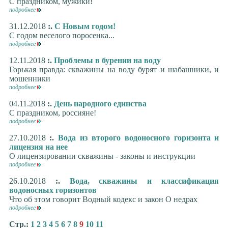
С праздником, мужики!
подробнее
31.12.2018
:.
С Новым годом!
С годом веселого поросенка...
подробнее
12.11.2018
:.
Проблемы в бурении на воду
Горькая правда: скважины на воду бурят и шабашники, и
мошенники
подробнее
04.11.2018
:.
День народного единства
С праздником, россияне!
подробнее
27.10.2018
:.
Вода из второго водоносного горизонта и
лицензия на нее
О лицензировании скважины - законы и инструкции
подробнее
26.10.2018
:.
Вода, скважины и классификация
водоносных горизонтов
Что об этом говорит Водный кодекс и закон О недрах
подробнее
Стр.:
1
2
3
4
5
6
7
8
9
10
11