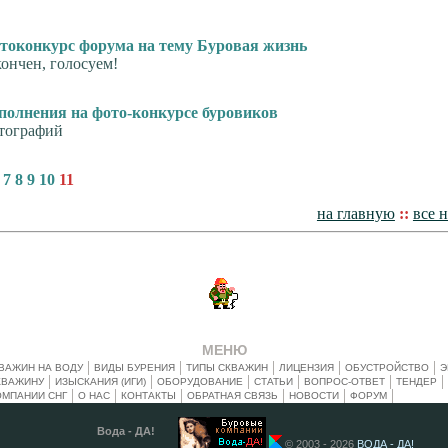
токонкурс форума на тему Буровая жизнь
ончен, голосуем!
полнения на фото-конкурсе буровиков
тографий
7
8
9
10
11
на главную
::
все 
МЕНЮ
ВАЖИН НА ВОДУ
ВИДЫ БУРЕНИЯ
ТИПЫ СКВАЖИН
ЛИЦЕНЗИЯ
ОБУСТРОЙСТВО
Э
КВАЖИНУ
ИЗЫСКАНИЯ (ИГИ)
ОБОРУДОВАНИЕ
СТАТЬИ
ВОПРОС-ОТВЕТ
ТЕНДЕР
ОМПАНИИ СНГ
О НАС
КОНТАКТЫ
ОБРАТНАЯ СВЯЗЬ
НОВОСТИ
ФОРУМ
Вода - ДА!
© 2003 - 2026
ВОДА - ДА!