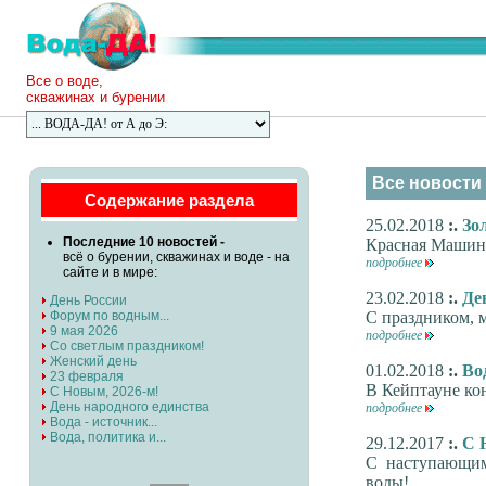
Все о воде,
скважинах и бурении
Все новости 
Содержание раздела
25.02.2018
:.
Зо
Последние 10 новостей -
Красная Машина
всё о бурении, скважинах и воде - на
подробнее
сайте и в мире:
23.02.2018
:.
Де
День России
Форум по водным...
С праздником, 
9 мая 2026
подробнее
Со светлым праздником!
Женский день
01.02.2018
:.
Во
23 февраля
В Кейптауне кон
С Новым, 2026-м!
День народного единства
подробнее
Вода - источник...
Вода, политика и...
29.12.2017
:.
С 
С наступающим
воды!