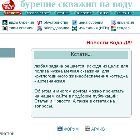
бурение скважин на воду
виды бурения
обустройство
цена бурения
лицензия
типы скважин
оборудование
изыскания (ИГИ)
тендер
Новости Вода-ДА!
Кстати...
любая задача решается, исходя из цели: для
полива нужна мелкая скважина, для
круглогодичного жизнеобеспечения коттеджа
- артезианская
Об этом и многом другом можно прочитать
на нашем сайте в подборке публикаций:
Статьи
и
Новости
. А также в
ответах
на
вопросы.
ФОРУМ
АРХИВ
чистой