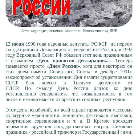
Фото: кадр видео, источник: smotrim.ru. Константиновка, ДНР
12 июня
1990 года народные депутаты РСФСР на первом
съезде приняли Декларацию о суверенитете России, в 1992
году Верховный Совет РФ объявил этот день праздничным
с названием
«День принятия Декларации...»
. Тепперь
газывается просто
«Днем России»,
хотя для некоторых он
стал днем памяти Советского Союза: в декабре 1991г.
законопроект об установлении Дня памяти существования
СССР был внесен в Госдуму депутатом от
ЛДПР. По смыслу День России близок ко дню
установлению суверенитета, т.е. независимости, в том
числе и независимости от братских союзных республик.
Этот день нерабочий, по всей стране проводятся массовые
культурные мероприятия - концерты, фестивали, выставки,
спортивные соревнования и т. д. В Кремле проходит
церемония вручения государственных наград. Символы
праздника - российский триколор и Государственный гимн.