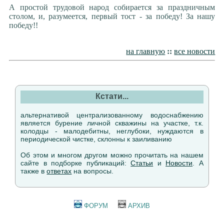
А простой трудовой народ собирается за праздничным
столом, и, разумеется, первый тост - за победу! За нашу
победу!!
на главную
::
все новости
Кстати...
альтернативой централизованному водоснабжению
является бурение личной скважины на участке, т.к.
колодцы - малодебитны, неглубоки, нуждаются в
периодической чистке, склонны к заиливанию
Об этом и многом другом можно прочитать на нашем
сайте в подборке публикаций:
Статьи
и
Новости
. А
также в
ответах
на вопросы.
ФОРУМ
АРХИВ