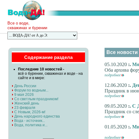
Все о воде,
скважинах и бурении
Все новости 
Содержание раздела
05.10.2020
:.
Мо
Последние 10 новостей -
Оба архива фор
всё о бурении, скважинах и воде - на
подробнее
сайте и в мире:
12.06.2020
:.
Де
День России
Форум по водным...
Праздник в ию
9 мая 2026
подробнее
Со светлым праздником!
Женский день
09.05.2020
:.
С 
23 февраля
Праздник со сле
С Новым, 2026-м!
День народного единства
подробнее
Вода - источник...
Вода, политика и...
01.05.2020
:.
Ми
подробнее