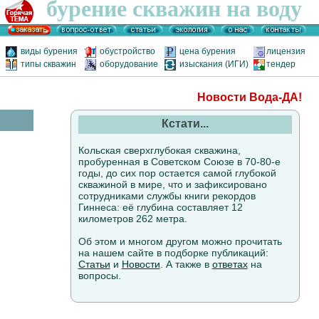
бурение скважин на воду
виды бурения
обустройство
цена бурения
лицензия
типы скважин
оборудование
изыскания (ИГИ)
тендер
Новости Вода-ДА!
Кстати...
Кольская сверхглубокая скважина,
пробуренная в Советском Союзе в 70-80-е
годы, до сих пор остается самой глубокой
скважиной в мире, что и зафиксировано
сотрудниками службы книги рекордов
Гиннеса: её глубина составляет 12
километров 262 метра.
Об этом и многом другом можно прочитать
на нашем сайте в подборке публикаций:
Статьи
и
Новости
. А также в
ответах
на
вопросы.