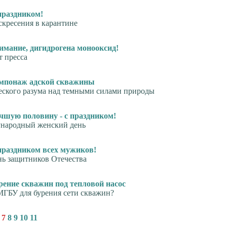
праздником!
скресения в карантине
имание, дигидрогена монооксид!
т пресса
мпонаж адской скважины
еского разума над темными силами природы
чшую половину - с праздником!
ународный женский день
праздником всех мужиков!
нь защитников Отечества
рение скважин под тепловой насос
МГБУ для бурения сети скважин?
7
8
9
10
11