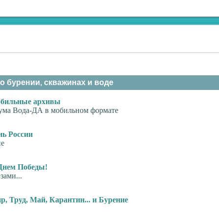
о бурении, скважинах и воде
бильные архивы
ума Вода-ДА в мобильном формате
нь России
не
Днем Победы!
зами...
р, Труд, Май, Карантин... и Бурение