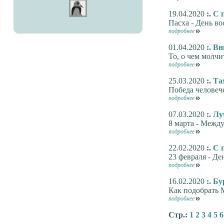
19.04.2020
:.
С 
Пасха - День во
подробнее
01.04.2020
:.
Вн
То, о чем молчи
подробнее
25.03.2020
:.
Та
Победа человеч
подробнее
07.03.2020
:.
Лу
8 марта - Межд
подробнее
22.02.2020
:.
С 
23 февраля - Де
подробнее
16.02.2020
:.
Бу
Как подобрать 
подробнее
Стр.:
1
2
3
4
5
6