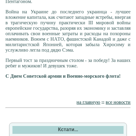
Пентагоном.
Война на Украине до последнего украинца - лучшее
вложение капитала, как считают западные ястребы, ввергая
в трагическую пучину практически III мировой войны
европейские государства, разоряя их экономику и заставляя
оплачивать свои военные затраты и расходы на похороны
наемников. Воюем с НАТО, фашистской Канадой и даже с
милитаристской Японией, которая забыла Хиросиму и
услужливо легла под дядю Сэма.
Первый тост за праздничным столом - за победу! За наших
ребят и мужиков! И девушек тоже.
С Днем Советской армии и Военно-морского флота!
на главную
::
все новости
Кстати...