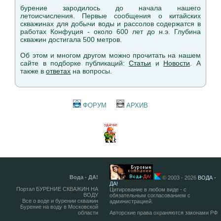
бурение зародилось до начала нашего
летоисчисления. Первые сообщения о китайских
скважинах для добычи воды и рассолов содержатся в
работах Конфуция - около 600 лет до н.э. Глубина
скважин достигала 500 метров.
Об этом и многом другом можно прочитать на нашем
сайте в подборке публикаций:
Статьи
и
Новости
. А
также в
ответах
на вопросы.
ФОРУМ
АРХИВ
Вода - ДА!
© 2003 - 2026
ВОДА -
ДА!
Портал БУРЕНИЕ СКВАЖИН НА
Цитирование в любом виде - с
ВОДУ
обязательным согласованием с
Все о воде и бурении скважин
администрацией.
Бурение на воду в Московской
области
Авторские права охраняются законами РФ