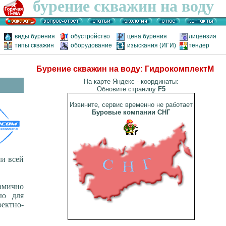
бурение скважин на воду
виды бурения
обустройство
цена бурения
лицензия
типы скважин
оборудование
изыскания (ИГИ)
тендер
Бурение скважин на воду: ГидрокомплектМ
На карте Яндекс - координаты:
Обновите страницу
F5
Извините, сервис временно не работает
Буровые компании СНГ
и всей
амично
ую для
ектно-