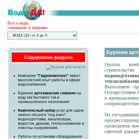
Все о воде,
скважинах и бурении
Бурение арт
Содержание раздела
Группа ко
строительст
водоподгот
Компания
"Гидрокомплект"
имеет
многолетний опыт работы в сфере
теплоснабжени
водоснабжения.
Выполняем пр
Осуществляем
Бурение
артезианских скважин
на
воду как бытового так и
и промышленног
промышленного назначения.
сопроводительн
Комплексный набор
услуг для сдачи
На сегодняшни
любого объекта "под ключ":
водоподготовка, канализациа,
прогрессирующ
водосток, дренаж, теплоснабжение и
проведения ко
очистны сооружеения.
сметной докуме
Работы по установке оборудования