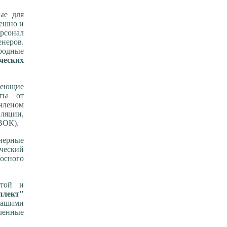
ые для
пешно и
ерсонал
неров.
родные
ческих
меющие
аты от
членом
яции,
ВОК).
енерные
ческий
сосного
отой и
плект"
Нашими
ленные