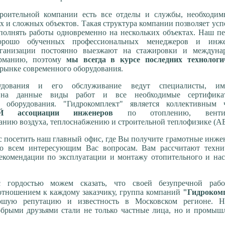
троительной компании есть все отделы и службы, необходим
х и сложных объектов. Такая структура компании позволяет ус
полнять работы одновременно на нескольких объектах. Наш п
орошо обученных профессиональных менеджеров и инже
ганизации постоянно выезжают на стажировки и междуна
ерманию, поэтому
мы всегда в курсе последних технологи
рынке современного оборудования.
удования и его обслуживание ведут специалисты, и
а на данные виды работ и все необходимые сертифик
й оборудования. "Гидрокомплект" является коллективным 
 ассоциации инженеров
по отоплению, вентил
нию воздуха, теплоснабжению и строительной теплофизике (А
 посетить наш главный офис, где Вы получите грамотные инж
по всем интересующим Вас вопросам. Вам рассчитают техни
рекомендации по эксплуатации и монтажу отопительного и на
 гордостью можем сказать, что своей безупречной раб
тношением к каждому заказчику, группа компаний
"Гидроком
рошую репутацию и известность в Московском регионе. 
обрыми друзьями стали не только частные лица, но и промыш