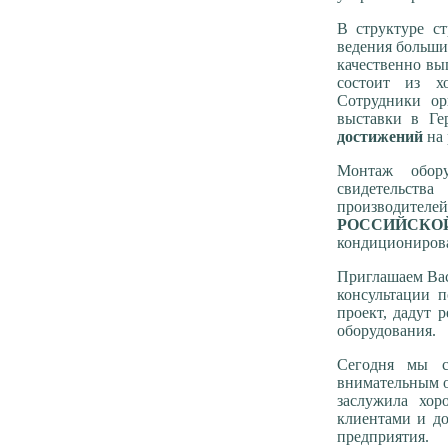
В структуре с
ведения больши
качественно вы
состоит из х
Сотрудники ор
выставки в Г
достижений
на 
Монтаж обор
свидетельств
производителе
РОССИЙСКОЙ
кондиционирова
Приглашаем Вас
консультации 
проект, дадут 
оборудования.
Сегодня мы с
внимательным о
заслужила хо
клиентами и д
предприятия.