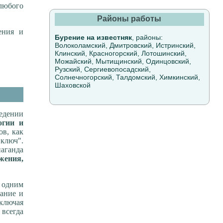
 любого
Районы работы
ения и
Бурение на известняк
, районы:
Волоколамский, Дмитровский, Истринский,
Клинский, Красногорский, Лотошинский,
Можайский, Мытищинский, Одинцовский,
Рузский, Сергиевопосадский,
Солнечногорский, Талдомский, Химкинский,
Шаховской
едении
огии и
ов, как
 ключ".
аганда
жения,
с одним
вание и
ключая
всегда