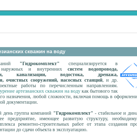
езианских скважин на воду
мпаний
"Гидрокомплект"
специализируется в
ве наружных и внутренних
систем водопровода,
овки, канализации, водостока, дренажа,
я, очистных сооружений, насосных станций
, и др.
оектные работы по перечисленным направлениям.
бурение артезианских скважин на воду
как бытового так
о назначения, любой сложности, включая помощь в оформлени
ой документации.
й день группа компаний
"Гидрокомплект"
- стабильное и дин
ее предприятие, имеющее развитую структуру, необходим
мплекса ремонтно-строительных работ от этапа создания про
нтации до сдачи объекта в эксплуатацию.