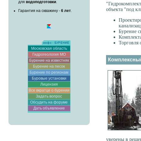
для
водоподготовки
.
"Гидрокомплект
объекта "под кл
Гарантия на скважину -
6 лет
.
Проектир
канализа
Бурение с
Комплекта
Торговля 
Московская область
Гидрогеология МО
Комплексный
Бурение на известняк
Бурение на песок
Бурение по регионам
Буровые установки
Лицензия
Все вкратце о бурении
Задать вопрос
Обсудить на форуме
Дать объявление
уверены в реше