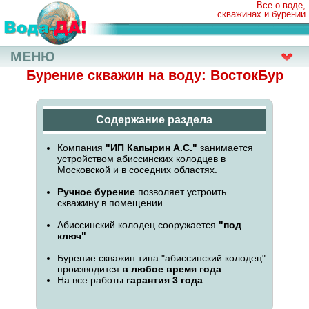
Все о воде,
скважинах и бурении
МЕНЮ
Бурение скважин на воду: ВостокБур
Содержание раздела
Компания
"ИП Капырин А.С."
занимается
устройством абиссинских колодцев в
Московской и в соседних областях.
Ручное бурение
позволяет устроить
скважину в помещении.
Абиссинский колодец сооружается
"под
ключ"
.
Бурение скважин типа "абиссинский колодец"
производится
в любое время года
.
На все работы
гарантия 3 года
.