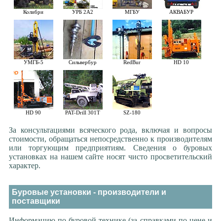
Колибри
УРБ 2А2
МГБУ
АКВАБУР
УМГБ-5
Сильвербур
RedBur
HD 10
HD 90
PAT-Drill 301T
SZ-180
За консультациями всяческого рода, включая и вопросы
стоимости, обращаться непосредственно к производителям
или торгующим предприятиям. Сведения о буровых
установках на нашем сайте носят чисто просветительский
характер.
Буровые установки - производители и
поставщики
Информацию по буровой технике (за справками по цене и