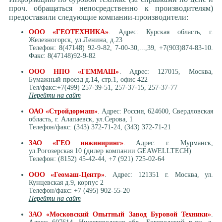
проч. обращаться непосредственно к производителям)
предоставили следующие компании-производители:
ООО «ГЕОТЕХНИКА»
. Адрес: Курская область, г.
Железногорск, ул.Ленина, д.23
Телефон: 8(47148) 92-9-82, 7-00-30,...,39, +7(903)874-83-10.
Факс: 8(47148)92-9-82
ООО НПО «ГЕММАШ»
. Адрес: 127015, Москва,
Бумажный проезд д.14, стр.1, офис 422
Тел/факс:+7(499) 257-39-51, 257-37-15, 257-37-77
Перейти на сайт
ОАО «Стройдормаш»
. Адрес: Россия, 624600, Свердловская
область, г. Алапаевск, ул.Серова, 1
Телефон/факс: (343) 372-71-24, (343) 372-71-21
ЗАО «ГЕО инжиниринг»
. Адрес: г. Мурманск,
ул.Рогозерская 10 (дилер компании GEAWELLTECH)
Телефон: (8152) 45-42-44, +7 (921) 725-02-64
ООО «Геомаш-Центр»
. Адрес: 121351 г. Москва, ул.
Кунцевская д.9, корпус 2
Телефон/факс: +7 (495) 902-55-20
Перейти на сайт
ЗАО «Московский Опытный Завод Буровой Техники»
.