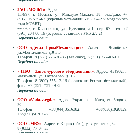
Перейти на сайт
ЗАО «МОЗБТ»
. Адрес:
117997, г. Москва, ул. Миклухо-Маклая, 18. Тел./факс +7
(495) 987-39-67 (буровые установки УРБ 2А-2 и модельного
ряда МОЗБТ)
660050, г. Красноярск, ул. Кутузова, д.1, стр. 67. Тел. +7
(391) 204-00-19 (буровые установки УРБ 2А-2)
Перейти на сайт
ООО «ДетальПромМеханизация»
. Адрес: г. Челябинск
ул.Монтажников д.8 к.3
Телефон: 8 (351) 725-20-36 (тел/факс), 8 (351) 777-82-19
Перейти на сайт
«ЧЗБО - Завод бурового оборудования»
. Адрес: 454902, г.
Челябинск, ул. Пустового, д. 15
Телефон: 8 (800) 555-12-16 (звонок по России бесплатный),
факс: +7 (351) 731-49-08
Перейти на сайт
OOO «Voda-vsegda»
. Адрес: Украина, г. Киев, ул. Зодчих,
20
Телефон: +38(044)3616382, +38(050)1920829,
+38(096)5030228
ООО «МБУ»
. Адрес: г. Киров (обл.), ул.Луганская ,52
8 (8332) 77-04-53