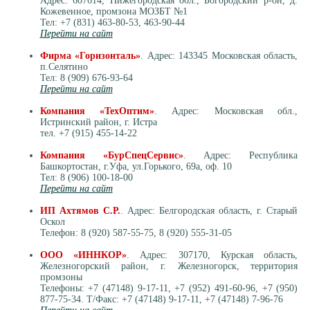
Адрес: 607614, Нижегородская обл., Богородский р-он, д.
Кожевенное, промзона МОЗБТ №1
Тел: +7 (831) 463-80-53, 463-90-44
Перейти на сайт
Фирма «Горизонталь»
. Адрес: 143345 Московская область,
п.Селятино
Тел: 8 (909) 676-93-64
Перейти на сайт
Компания «ТехОптим»
. Адрес: Московская обл.,
Истринский район, г. Истра
тел. +7 (915) 455-14-22
Компания «БурСпецСервис»
. Адрес: Республика
Башкортостан, г.Уфа, ул.Горького, 69а, оф. 10
Тел: 8 (906) 100-18-00
Перейти на сайт
ИП Ахтямов С.Р.
. Адрес: Белгородская область, г. Старый
Оскол
Телефон: 8 (920) 587-55-75, 8 (920) 555-31-05
ООО «ИННКОР»
. Адрес: 307170, Курская область,
Железногорский район, г. Железногорск, территория
промзоны
Телефоны: +7 (47148) 9-17-11, +7 (952) 491-60-96, +7 (950)
877-75-34. Т/Факс: +7 (47148) 9-17-11, +7 (47148) 7-96-76