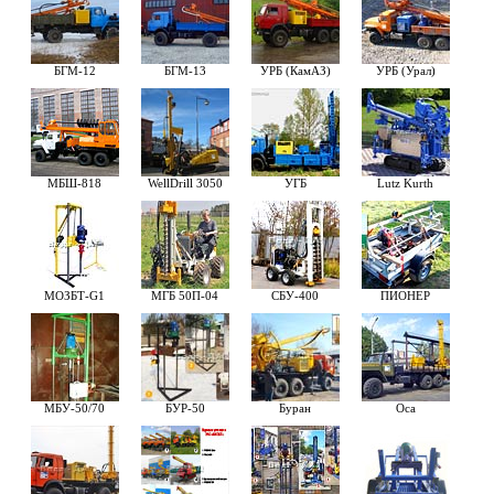
БГМ-12
БГМ-13
УРБ (КамАЗ)
УРБ (Урал)
МБШ-818
WellDrill 3050
УГБ
Lutz Kurth
МОЗБТ-G1
МГБ 50П-04
СБУ-400
ПИОНЕР
МБУ-50/70
БУР-50
Буран
Оса