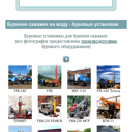
Бурение скважин на воду - буровые установки
Буровые установки для бурения скважин
(все фотографии предоставлены
производителями
бурового оборудования)
УРБ-5АГ
УРБ
МБУ-5-01
УРБ-5АГ Тополь
ТЕРМИТ
УБМ-250 ПОИСК
УБМ-230 МСР
БГМ-11