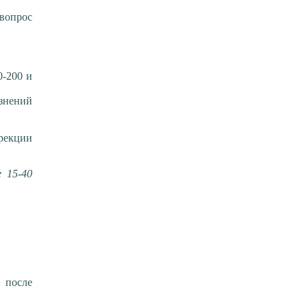
 вопрос
0-200 и
знений
рекции
 15-40
 после