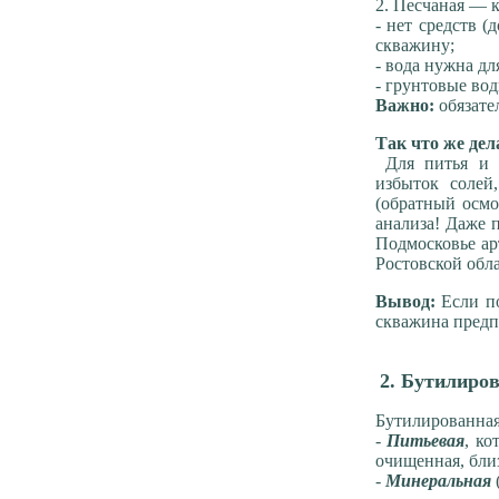
2. Песчаная — 
- нет средств (
скважину;
- вода нужна дл
- грунтовые вод
Важно:
обязате
Так что же дел
Для питья и г
избыток солей
(обратный осмо
анализа! Даже 
Подмосковье ар
Ростовской обл
Вывод:
Если по
скважина предп
2. Бутилиро
Бутилированная
-
Питьевая
, ко
очищенная, бли
-
Минеральная
(