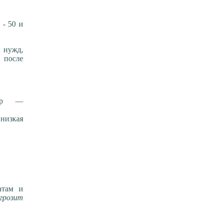
 - 50 и
х нужд,
 после
едр —
 низкая
атам и
грозит