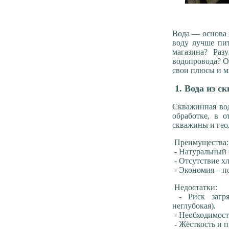
Вода — основа 
воду лучше пит
магазина? Раз
водопровода? О
свои плюсы и м
1. Вода из с
Скважинная вод
обработке, в 
скважины и гео
Преимущества
- Натуральный 
- Отсутствие хл
- Экономия – п
Недостатки:
- Риск загря
неглубокая).
- Необходимость
- Жёсткость и 