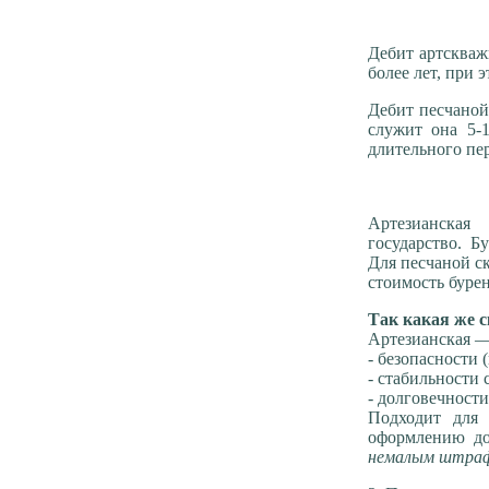
Дебит артскважи
более лет, при 
Дебит песчаной
служит она 5-1
длительного пе
Артезианска
государство. Бу
Для песчаной ск
стоимость буре
Так какая же 
Артезианская —
- безопасности 
- стабильности 
- долговечност
Подходит для 
оформлению д
немалым штрафо