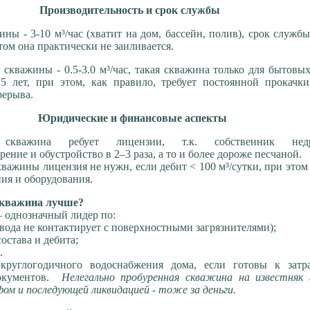
Производительность и срок службы
ны - 3-10 м³/час (хватит на дом, бассейн, полив), срок службы
этом она практически не заиливается.
 скважины - 0.5-3.0 м³/час, такая скважина только для бытовы
5 лет, при этом, как правило, требует постоянной прокачки
рерыва.
Юридические и финансовые аспекты
я скважина ребует лицензии, т.к. собственник н
рение и обустройство в 2–3 раза, а то и более дороже песчаной.
важины лицензия не нужн, если дебит < 100 м³/сутки, при этом
ния и оборудования.
скважина лучше?
 однозначный лидер по:
(вода не контактирует с поверхностными загрязнителями);
состава и дебита;
и.
круглогодичного водоснабжения дома, если готовы к затр
окументов.
Нелегально пробуренная скважина на известняк 
м и последующей ликвидацией - тоже за деньги.