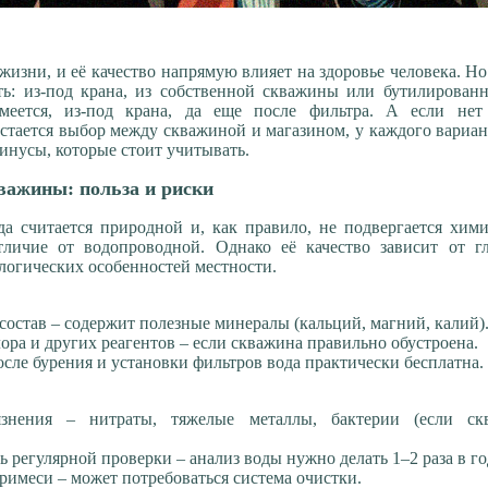
жизни, и её качество напрямую влияет на здоровье человека. Н
ь: из-под крана, из собственной скважины или бутилированн
умеется, из-под крана, да еще после фильтра. А если нет
стается выбор между скважиной и магазином, у каждого вариан
инусы, которые стоит учитывать.
кважины: польза и риски
а считается природной и, как правило, не подвергается хим
отличие от водопроводной. Однако её качество зависит от г
логических особенностей местности.
:
состав – содержит полезные минералы (кальций, магний, калий)
ора и других реагентов – если скважина правильно обустроена.
осле бурения и установки фильтров вода практически бесплатна.
знения – нитраты, тяжелые металлы, бактерии (если ск
 регулярной проверки – анализ воды нужно делать 1–2 раза в го
примеси – может потребоваться система очистки.