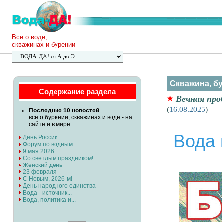
Все о воде,
скважинах и бурении
Скважина, б
Содержание раздела
Вечная про
(
16.08.2025
)
Последние 10 новостей -
всё о бурении, скважинах и воде - на
сайте и в мире:
Вода 
День России
Форум по водным...
9 мая 2026
Со светлым праздником!
Женский день
23 февраля
С Новым, 2026-м!
День народного единства
Вода - источник...
Вода, политика и...