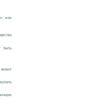
и» или
ещества
т быть
а может
купать
льтации