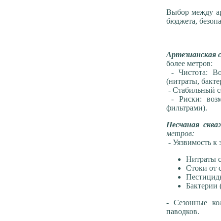
Выбор между ар
бюджета, безопа
Артезианская 
более метров:
- Чистота: Во
(нитраты, бакт
- Стабильный с
- Риски: возм
фильтрами).
Песчаная скв
метров:
- Уязвимость к 
Нитраты с
Стоки от 
Пестицид
Бактерии 
- Сезонные ко
паводков.