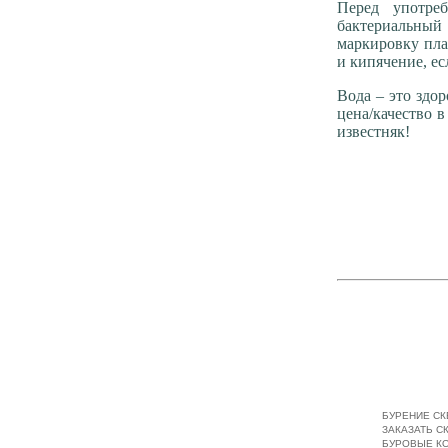
Перед употре
бактериальный
маркировку пла
и кипячение, ес
Вода – это здо
цена/качество 
известняк!
БУРЕНИЕ СК
ЗАКАЗАТЬ С
БУРОВЫЕ К