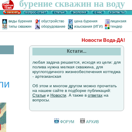
бурение скважин на воду
виды бурения
обустройство
цена бурения
лицензия
типы скважин
оборудование
изыскания (ИГИ)
тендер
Новости Вода-ДА!
Кстати...
любая задача решается, исходя из цели: для
полива нужна мелкая скважина, для
круглогодичного жизнеобеспечения коттеджа
- артезианская
ли
Об этом и многом другом можно прочитать
на нашем сайте в подборке публикаций:
Статьи
и
Новости
. А также в
ответах
на
вопросы.
ФОРУМ
АРХИВ