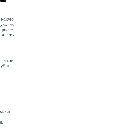
о какую
ую, из
 рядом
та есть
ической
лубины
.
важина
д.