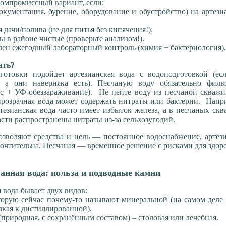
компромиссный вариант, если:
документация, бурение, оборудование и обустройство) на артез
я дачи/полива (не для питья без кипячения!);
ы в районе чистые (проверьте анализом!).
лен ежегодный лабораторный контроль (химия + бактериология)
ать?
отовки подойдет артезианская вода с водоподготовкой (есл
, а они наверняка есть). Песчаную воду обязательно фильт
с + УФ-обеззараживание). Не пейте воду из песчаной скважи
прозрачная вода может содержать нитраты или бактерии. Напр
тезианская вода часто имеет избыток железа, а в песчаных ск
асти распространены нитраты из-за сельхозугодий.
зволяют средства и цель — постоянное водоснабжение, артез
очтительна. Песчаная — временное решение с рисками для здоро
ванная вода: польза и подводные камни
 вода бывает двух видов:
торую сейчас почему-то называют минеральной (на самом деле
зкая к дистиллированной).
природная, с сохранённым составом) – столовая или лечебная.