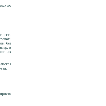
ианскую
.
и есть
ровать
ны без
имер, в
важинах
ианская
вья.
 просто