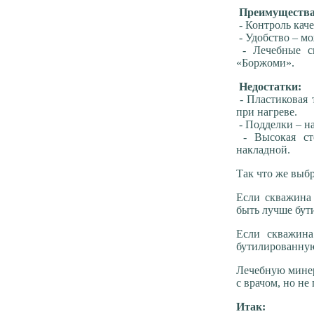
Преимущества
- Контроль кач
- Удобство – м
- Лечебные св
«Боржоми».
Недостатки:
- Пластиковая 
при нагреве.
- Подделки – н
- Высокая сто
накладной.
Так что же выб
Если скважина 
быть лучше бут
Если скважина
бутилированную
Лечебную минер
с врачом, но не
Итак: