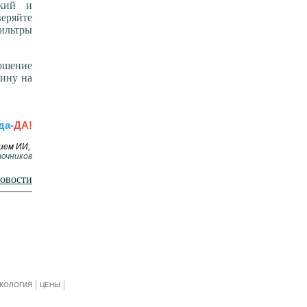
ский и
еряйте
фильтры
ношение
жину на
да-
ДА!
нием ИИ,
очников
новости
КОЛОГИЯ
ЦЕНЫ