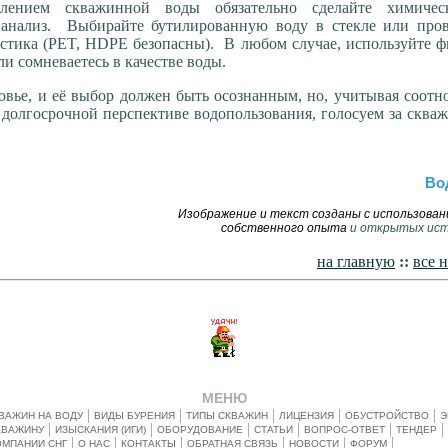
блением скважинной воды обязательно сделайте химиче
 анализ. Выбирайте бутилированную воду в стекле или пров
стика (PET, HDPE безопасны). В любом случае, используйте 
ли сомневаетесь в качестве воды.
ровье, и её выбор должен быть осознанным, но, учитывая соот
в долгосрочной перспективе водопользования, голосуем за сква
Во
Изображение и текст созданы с использова
собственного опыта
и открытых ист
на главную
::
все 
МЕНЮ
ВАЖИН НА ВОДУ
ВИДЫ БУРЕНИЯ
ТИПЫ СКВАЖИН
ЛИЦЕНЗИЯ
ОБУСТРОЙСТВО
Э
КВАЖИНУ
ИЗЫСКАНИЯ (ИГИ)
ОБОРУДОВАНИЕ
СТАТЬИ
ВОПРОС-ОТВЕТ
ТЕНДЕР
ОМПАНИИ СНГ
О НАС
КОНТАКТЫ
ОБРАТНАЯ СВЯЗЬ
НОВОСТИ
ФОРУМ