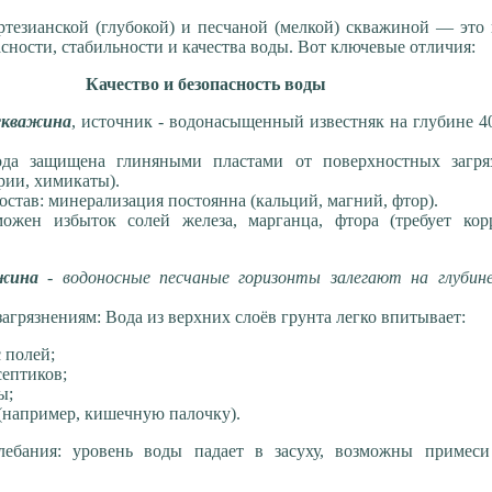
тезианской (глубокой) и песчаной (мелкой) скважиной — это
сности, стабильности и качества воды. Вот ключевые отличия:
Качество и безопасность воды
скважина
, источник - водонасыщенный известняк на глубине 4
да защищена глиняными пластами от поверхностных загря
ерии, химикаты).
остав: минерализация постоянна (кальций, магний, фтор).
ожен избыток солей железа, марганца, фтора (требует кор
ажина
- водоносные песчаные горизонты залегают на глубине
загрязнениям: Вода из верхних слоёв грунта легко впитывает:
 полей;
септиков;
ы;
(например, кишечную палочку).
лебания: уровень воды падает в засуху, возможны примеси