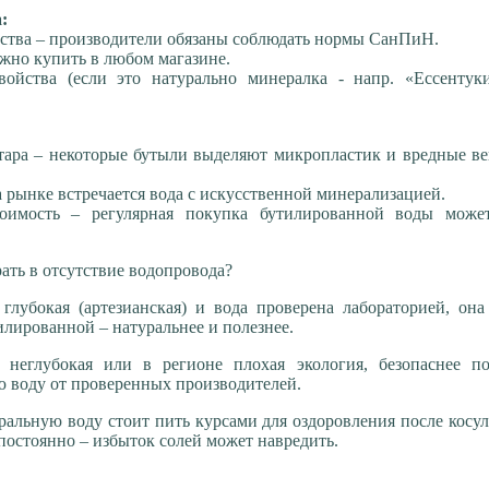
:
ества – производители обязаны соблюдать нормы СанПиН.
ожно купить в любом магазине.
ойства (если это натурально минералка - напр. «Ессентук
тара – некоторые бутыли выделяют микропластик и вредные в
а рынке встречается вода с искусственной минерализацией.
имость – регулярная покупка бутилированной воды може
рать в отсутствие водопровода?
глубокая (артезианская) и вода проверена лабораторией, он
илированной – натуральнее и полезнее.
 неглубокая или в регионе плохая экология, безопаснее по
 воду от проверенных производителей.
альную воду стоит пить курсами для оздоровления после косу
 постоянно – избыток солей может навредить.