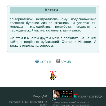
Кстати...
альтернативой централизованному водоснабжению
является бурение личной скважины на участке, т.к.
колодцы - малодебитны, неглубоки, нуждаются в
периодической чистке, склонны к заиливанию
Об этом и многом другом можно прочитать на нашем
сайте в подборке публикаций:
Статьи
и
Новости
. А
также в
ответах
на вопросы.
ФОРУМ
АРХИВ
Вода - ДА!
© 2003 - 2026
ВОДА -
ДА!
Портал БУРЕНИЕ СКВАЖИН НА
Цитирование в любом виде - с
ВОДУ
обязательным согласованием с