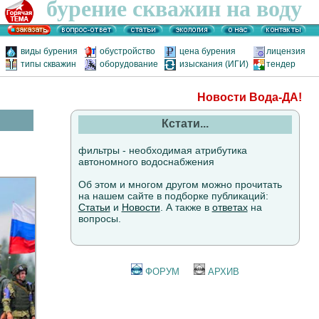
бурение скважин на воду
виды бурения
обустройство
цена бурения
лицензия
типы скважин
оборудование
изыскания (ИГИ)
тендер
Новости Вода-ДА!
Кстати...
фильтры - необходимая атрибутика
автономного водоснабжения
Об этом и многом другом можно прочитать
на нашем сайте в подборке публикаций:
Статьи
и
Новости
. А также в
ответах
на
вопросы.
ФОРУМ
АРХИВ