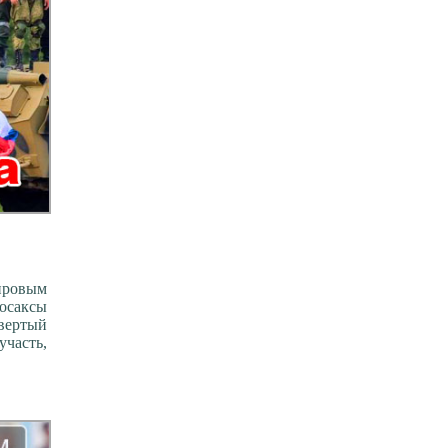
ировым
лосаксы
твертый
участь,