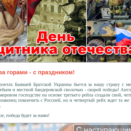
за горами - с праздником!
фронтах Бывшей Братской Украины бьется за нашу страну с м
ебьем и местной бандеровской сволочью - скорой победы! Анг
мировом господстве на основе третьего рейха создали свой, че
наконец покончить с Россией, но и четвертый рейх ждет та же 
.
е, победа будет за нами!