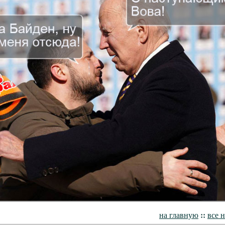
на главную
::
все 