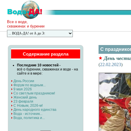
Все о воде,
скважинах и бурении
С празднико
Содержание раздела
День чести
(
22.02.2023
)
Последние 10 новостей -
всё о бурении, скважинах и воде - на
сайте и в мире:
День России
Форум по водным...
9 мая 2026
Со светлым праздником!
Женский день
23 февраля
С Новым, 2026-м!
День народного единства
Вода - источник...
Вода, политика и...