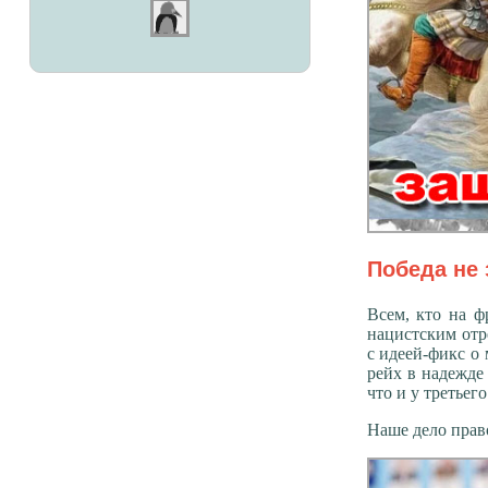
Победа не 
Всем, кто на 
нацистским отр
с идеей-фикс о 
рейх в надежде 
что и у третьего
Наше дело право