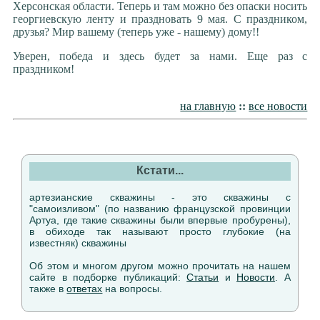
Херсонская области. Теперь и там можно без опаски носить
георгиевскую ленту и праздновать 9 мая. С праздником,
друзья? Мир вашему (теперь уже - нашему) дому!!
Уверен, победа и здесь будет за нами. Еще раз с
праздником!
на главную
::
все новости
Кстати...
артезианские скважины - это скважины с
"самоизливом" (по названию французской провинции
Артуа, где такие скважины были впервые пробурены),
в обиходе так называют просто глубокие (на
известняк) скважины
Об этом и многом другом можно прочитать на нашем
сайте в подборке публикаций:
Статьи
и
Новости
. А
также в
ответах
на вопросы.