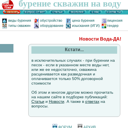
бурение скважин на воду
виды бурения
обустройство
цена бурения
лицензия
типы скважин
оборудование
изыскания (ИГИ)
тендер
Новости Вода-ДА!
Кстати...
в исключительных случаях - при бурении на
песок - если в указанном месте воды нет,
или же ее недостаточно, скважина
расценивается как разведочная и
оплачивается только 50% договорной
стоимости
Об этом и многом другом можно прочитать
на нашем сайте в подборке публикаций:
Статьи
и
Новости
. А также в
ответах
на
вопросы.
ФОРУМ
АРХИВ