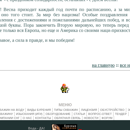
! Весна приходит каждый год почти по расписанию, а за ми
о оно того стоит. За мир без нацизма! Особые поздравления
вления с достижениями и пожеланиями дальнейших побед, и в
шой буквы. Пора закончить Вторую мировую, но теперь перед
е только вся Европа, но еще и Америка со своими наци-прихвос
авое, а сила в правде, и мы победим!
на главную
::
все 
МЕНЮ
ВАЖИН НА ВОДУ
ВИДЫ БУРЕНИЯ
ТИПЫ СКВАЖИН
ЛИЦЕНЗИЯ
ОБУСТРОЙСТВО
Э
КВАЖИНУ
ИЗЫСКАНИЯ (ИГИ)
ОБОРУДОВАНИЕ
СТАТЬИ
ВОПРОС-ОТВЕТ
ТЕНДЕР
ОМПАНИИ СНГ
О НАС
КОНТАКТЫ
ОБРАТНАЯ СВЯЗЬ
НОВОСТИ
ФОРУМ
Вода - ДА!