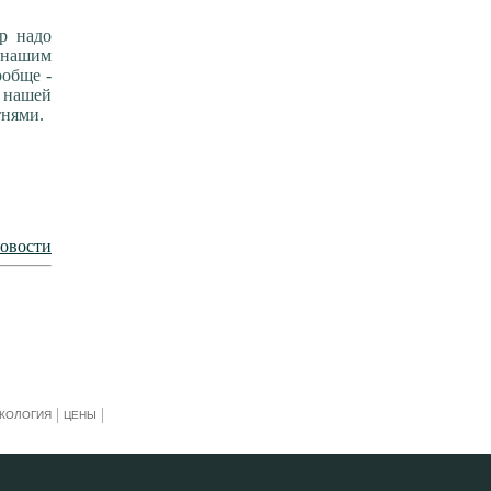
р надо
 нашим
ообще -
 нашей
тнями.
новости
КОЛОГИЯ
ЦЕНЫ