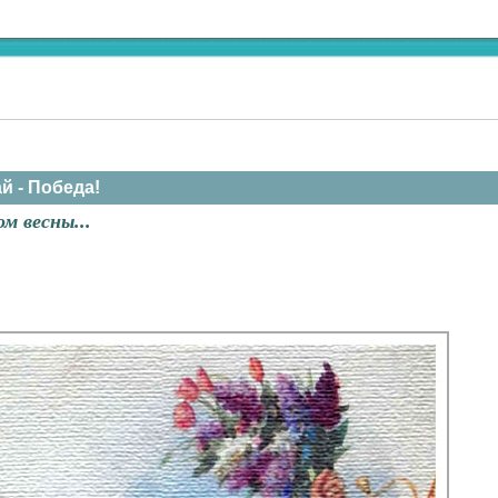
ай - Победа!
м весны...