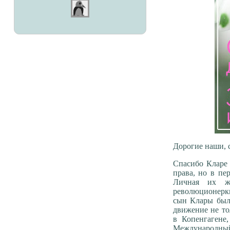
Дорогие наши, 
Спасибо Кларе 
права, но в пе
Личная их ж
революционерки
сын Клары были
движение не то
в Копенгагене
Международный 