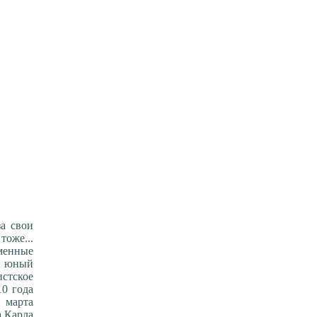
за свои
тоже...
менные
 и юный
стское
10 года
 марта
 Карла