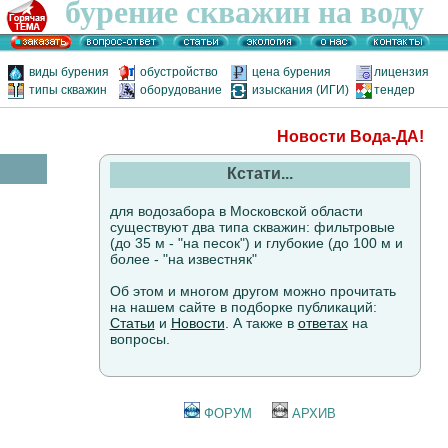
бурение скважин на воду
виды бурения
обустройство
цена бурения
лицензия
типы скважин
оборудование
изыскания (ИГИ)
тендер
Новости Вода-ДА!
Кстати...
для водозабора в Московской области
существуют два типа скважин: фильтровые
(до 35 м - "на песок") и глубокие (до 100 м и
более - "на известняк"
Об этом и многом другом можно прочитать
на нашем сайте в подборке публикаций:
Статьи
и
Новости
. А также в
ответах
на
вопросы.
ФОРУМ
АРХИВ