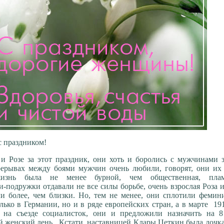
с праздником!
и Розе за этот праздник, они хоть и боролись с мужчинами 
рерывах между боями мужчин очень любили, говорят, они их 
изнь была не менее бурной, чем общественная, пла
-подружки отдавали не все силы борьбе, очень взрослая Роза
 более, чем близки. Но, тем не менее, они сплотили фемини
лько в Германии, но и в ряде европейских стран, а в марте 19
, на съезде социалисток, они и предложили назначить на 8
женский день. Кстати, наставницей Клары Цеткин была дочка