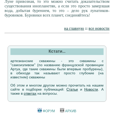
Луне привозная, то это можно считать доказательством
существования инопланетян, а если это просто замерзшая
вода, добытая бурением, то это – дело рук лунатиков-
буровиков. Буровики всех планет, соединяйтесь!
на главную
::
все новости
Кстати...
артезианские скважины - это скважины с
"самоизливом" (по названию французской провинции
Артуа, где такие скважины были впервые пробурены),
в обиходе так называют просто глубокие (на
известняк) скважины
Об этом и многом другом можно прочитать на нашем
сайте в подборке публикаций:
Статьи
и
Новости
. А
также в
ответах
на вопросы.
ФОРУМ
АРХИВ