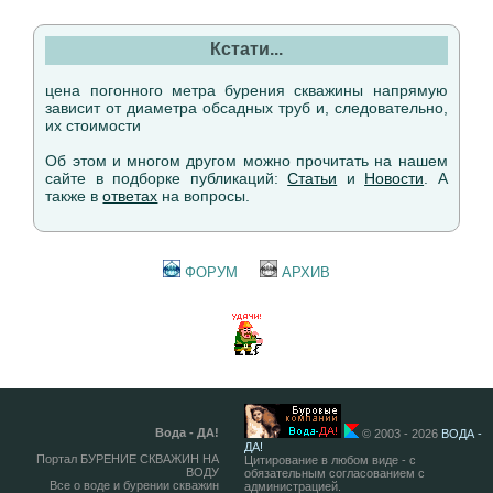
Кстати...
цена погонного метра бурения скважины напрямую
зависит от диаметра обсадных труб и, следовательно,
их стоимости
Об этом и многом другом можно прочитать на нашем
сайте в подборке публикаций:
Статьи
и
Новости
. А
также в
ответах
на вопросы.
ФОРУМ
АРХИВ
Вода - ДА!
© 2003 - 2026
ВОДА -
ДА!
Портал БУРЕНИЕ СКВАЖИН НА
Цитирование в любом виде - с
ВОДУ
обязательным согласованием с
Все о воде и бурении скважин
администрацией.