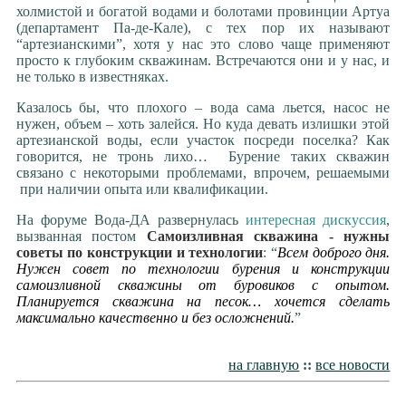
холмистой и богатой водами и болотами провинции Артуа
(департамент Па-де-Кале), с тех пор их называют
“артезианскими”, хотя у нас это слово чаще применяют
просто к глубоким скважинам. Встречаются они и у нас, и
не только в известняках.
Казалось бы, что плохого – вода сама льется, насос не
нужен, объем – хоть залейся. Но куда девать излишки этой
артезианской воды, если участок посреди поселка? Как
говорится, не тронь лихо… Бурение таких скважин
связано с некоторыми проблемами, впрочем, решаемыми
при наличии опыта или квалификации.
На форуме Вода-ДА развернулась
интересная дискуссия
,
вызванная постом
Самоизливная скважина - нужны
советы по конструкции и технологии
: “
Всем доброго дня.
Нужен совет по технологии бурения и конструкции
самоизливной скважины от буровиков с опытом.
Планируется скважина на песок… хочется сделать
максимально качественно и без осложнений.
”
на главную
::
все новости