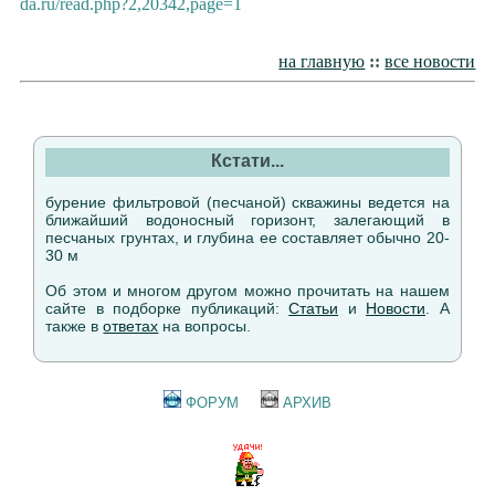
da.ru/read.php?2,20342,page=1
на главную
::
все новости
Кстати...
бурение фильтровой (песчаной) скважины ведется на
ближайший водоносный горизонт, залегающий в
песчаных грунтах, и глубина ее составляет обычно 20-
30 м
Об этом и многом другом можно прочитать на нашем
сайте в подборке публикаций:
Статьи
и
Новости
. А
также в
ответах
на вопросы.
ФОРУМ
АРХИВ