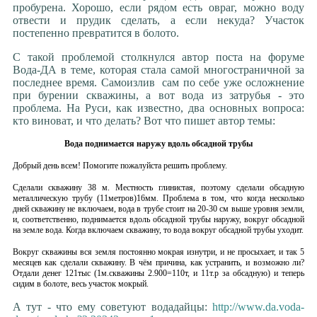
пробурена. Хорошо, если рядом есть овраг, можно воду
отвести и прудик сделать, а если некуда? Участок
постепенно превратится в болото.
С такой проблемой столкнулся автор поста на форуме
Вода-ДА в теме, которая стала самой многостраничной за
последнее время. Самоизлив сам по себе уже осложнение
при бурении скважины, а вот вода из затрубья - это
проблема. На Руси, как известно, два основных вопроса:
кто виноват, и что делать? Вот что пишет автор темы:
Вода поднимается наружу вдоль обсадной трубы
Добрый день всем! Помогите пожалуйста решить проблему.
Сделали скважину 38 м. Местность глинистая, поэтому сделали обсадную
металлическую трубу (11метров)16мм. Проблема в том, что когда несколько
дней скважину не включаем, вода в трубе стоит на 20-30 см выше уровня земли,
и, соответственно, поднимается вдоль обсадной трубы наружу, вокруг обсадной
на земле вода. Когда включаем скважину, то вода вокруг обсадной трубы уходит.
Вокруг скважины вся земля постоянно мокрая изнутри, и не просыхает, и так 5
месяцев как сделали скважину. В чём причина, как устранить, и возможно ли?
Отдали денег 121тыс (1м.скважины 2.900=110т, и 11т.р за обсадную) и теперь
сидим в болоте, весь участок мокрый.
А тут - что ему советуют водадайцы:
http://www.da.voda-