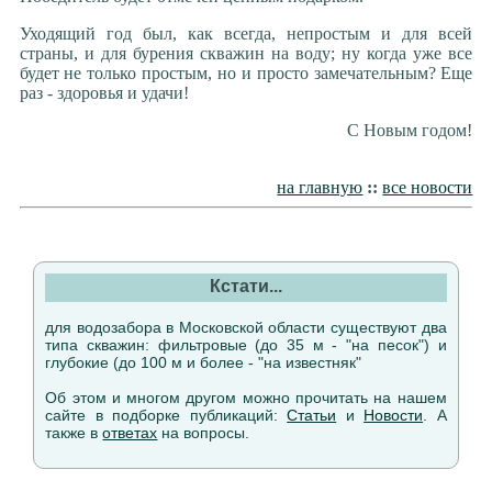
Уходящий год был, как всегда, непростым и для всей
страны, и для бурения скважин на воду; ну когда уже все
будет не только простым, но и просто замечательным? Еще
раз - здоровья и удачи!
С Новым годом!
на главную
::
все новости
Кстати...
для водозабора в Московской области существуют два
типа скважин: фильтровые (до 35 м - "на песок") и
глубокие (до 100 м и более - "на известняк"
Об этом и многом другом можно прочитать на нашем
сайте в подборке публикаций:
Статьи
и
Новости
. А
также в
ответах
на вопросы.