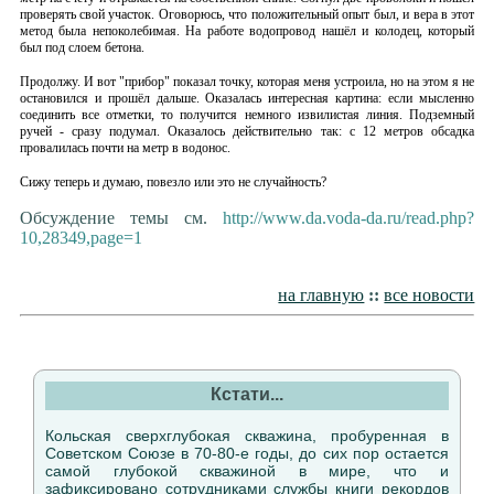
проверять свой участок. Оговорюсь, что положительный опыт был, и вера в этот
метод была непоколебимая. На работе водопровод нашёл и колодец, который
был под слоем бетона.
Продолжу. И вот "прибор" показал точку, которая меня устроила, но на этом я не
остановился и прошёл дальше. Оказалась интересная картина: если мысленно
соединить все отметки, то получится немного извилистая линия. Подземный
ручей - сразу подумал. Оказалось действительно так: с 12 метров обсадка
провалилась почти на метр в водонос.
Сижу теперь и думаю, повезло или это не случайность?
Обсуждение темы см.
http://www.da.voda-da.ru/read.php?
10,28349,page=1
на главную
::
все новости
Кстати...
Кольская сверхглубокая скважина, пробуренная в
Советском Союзе в 70-80-е годы, до сих пор остается
самой глубокой скважиной в мире, что и
зафиксировано сотрудниками службы книги рекордов