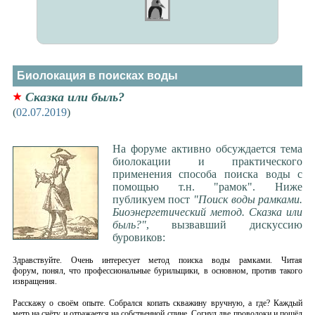
Биолокация в поисках воды
Сказка или быль?
(
02.07.2019
)
На форуме активно обсуждается тема
биолокации и практического
применения способа поиска воды с
помощью т.н. "рамок". Ниже
публикуем пост
"Поиск воды рамками.
Биоэнергетический метод. Сказка или
быль?"
, вызвавший дискуссию
буровиков:
Здравствуйте. Очень интересует метод поиска воды рамками. Читая
форум, понял, что профессиональные бурильщики, в основном, против такого
извращения.
Расскажу о своём опыте. Собрался копать скважину вручную, а где? Каждый
метр на счёту и отражается на собственной спине. Согнул две проволоки и пошёл