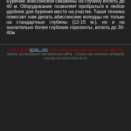
Бурение абиссинской скважины на глубину вплоть до
40 м. Оборудование позволяет пробраться в любое
удобное для бурения место на участке. Такая техника
помогает нам делать абиссинские колодцы не только
на стандартные глубины (12-15 м.), но и на
значительно более глубокие горизонты, вплоть до 30-
40м
©2003-2026
ВОДА - ДА!
* Авторские права охраняются законами РФ
Любое цитирование материалов сайта - только при наличии активной
ссылки на www.voda-da.ru