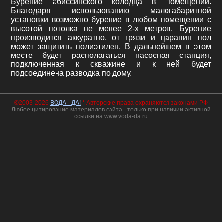
Бурение абиссинского колодца в помещении.
Благодаря использованию малогабаритной
установки возможно бурение в любом помещении с
высотой потолка не менее 2-х метров. Бурение
производится аккуратно, от грязи и царапин пол
может защитить полиэтилен. В дальнейшем в этом
месте будет располагаться насосная станция,
подключенная к скважине и к ней будет
подсоединена разводка по дому.
©2003-2026
ВОДА - ДА!
* Авторские права охраняются законами РФ
Любое цитирование материалов сайта - только при наличии активной
ссылки на www.voda-da.ru